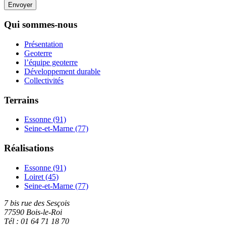
Envoyer
Qui sommes-nous
Présentation
Geoterre
l’équipe geoterre
Développement durable
Collectivités
Terrains
Essonne (91)
Seine-et-Marne (77)
Réalisations
Essonne (91)
Loiret (45)
Seine-et-Marne (77)
7 bis rue des Sesçois
77590 Bois-le-Roi
Tél : 01 64 71 18 70