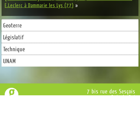
E.Leclerc à Dammarie les Lys (77)
»
Geoterre
Législatif
Technique
UNAM
7 bis rue des Sesçois
77590 Bois-le-Roi
Tél : 01 64 71 18 70
Structure qualifiée en urbanisme, certificat n°9 par l’Office