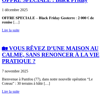
1 décembre 2025
𝐎𝐅𝐅𝐑𝐄 𝐒𝐏𝐄́𝐂𝐈𝐀𝐋𝐄 – 𝐁𝐥𝐚𝐜𝐤 𝐅𝐫𝐢𝐝𝐚𝐲 𝐆𝐞𝐨𝐭𝐞𝐫𝐫𝐞 : 𝟐 𝟎𝟎𝟎 € 𝐝𝐞
𝐫𝐞𝐦𝐢𝐬𝐞 […]
Lire la suite
🏡 VOUS RÊVEZ D’UNE MAISON AU
CALME, SANS RENONCER À LA VIE
PRATIQUE ?
7 novembre 2025
Bienvenue à Pamfou (77), dans notre nouvelle opération “Le
Coteau” : 30 terrains à bâtir […]
Lire la suite