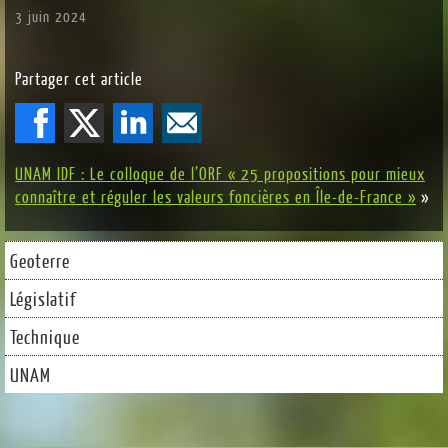
3 juin 2024
Partager cet article
UNAM IDF : Le colloque de l’ORF « 25 propositions pour mieux
connaître et réguler les valeurs foncières en Île-de-France »
»
Geoterre
Législatif
Technique
UNAM