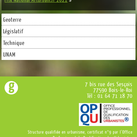
Geoterre
Législatif
Technique
UNAM
7 bis rue des Sesçois
77590 Bois-le-Roi
Tél : 01 64 71 18 70
Structure qualifiée en urbanisme, certificat n°9 par l’Office