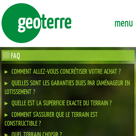
GEOTERRE
ENSEMBLE, FAÇONNONS DURABLEMENT LA VILLE DE DEMAI
menu
FAQ
COMMENT ALLEZ-VOUS CONCRÉTISER VOTRE ACHAT ?
QUELLES SONT LES GARANTIES DUES PAR L’AMÉNAGEUR EN
LOTISSEMENT ?
QUELLE EST LA SUPERFICIE EXACTE DU TERRAIN ?
COMMENT S’ASSURER QUE LE TERRAIN EST
CONSTRUCTIBLE ?
QUEL TERRAIN CHOISIR ?