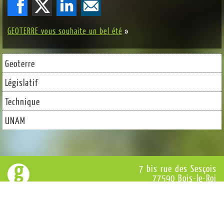
GEOTERRE vous souhaite un bel été
»
Geoterre
Législatif
Technique
UNAM
7 bis rue des Sesçois
77590 Bois-le-Roi
Tél : 01 64 71 18 70
Structure qualifiée en urbanisme, certificat n°9 par l’Office