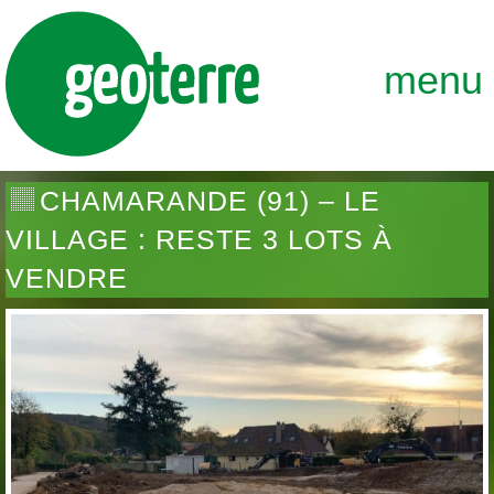
GEOTERRE
ENSEMBLE, FAÇONNONS DURABLEME
menu
CHAMARANDE (91) – LE
VILLAGE : RESTE 3 LOTS À
VENDRE