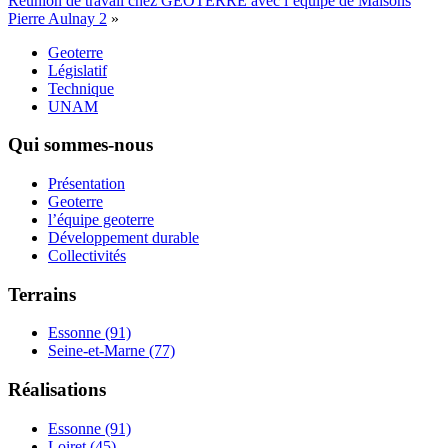
Réunion de travail chez GEOTERRE avec l’équipe de Maisons
Pierre Aulnay 2
»
Geoterre
Législatif
Technique
UNAM
Qui sommes-nous
Présentation
Geoterre
l’équipe geoterre
Développement durable
Collectivités
Terrains
Essonne (91)
Seine-et-Marne (77)
Réalisations
Essonne (91)
Loiret (45)