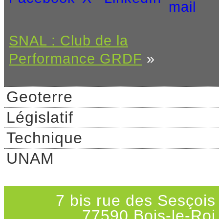
SNAL : Club de la
Performance GRDF
»
Geoterre
Législatif
Technique
UNAM
7 bis rue des Sesçois
77590 Bois-le-Roi