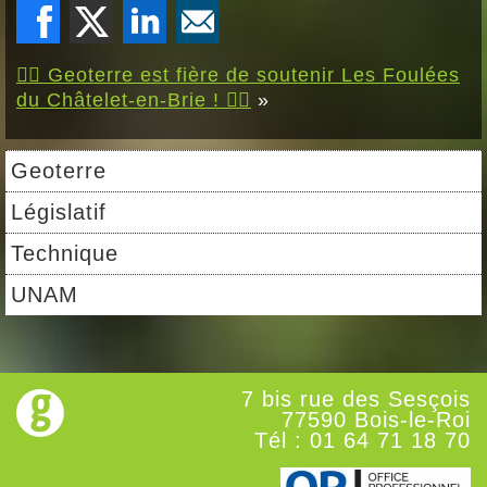
🏃‍♂️ Geoterre est fière de soutenir Les Foulées
du Châtelet-en-Brie ! 🏃‍♀️
»
Geoterre
Législatif
Technique
UNAM
7 bis rue des Sesçois
77590 Bois-le-Roi
Tél : 01 64 71 18 70