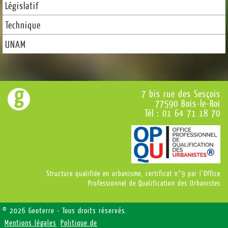
Législatif
Technique
UNAM
7 bis rue des Sesçois
77590 Bois-le-Roi
Tél : 01 64 71 18 70
Structure qualifiée en urbanisme, certificat n°9 par l’Office
Professionnel de Qualification des Urbanistes
© 2026 Geoterre - Tous droits réservés.
Mentions légales
Politique de