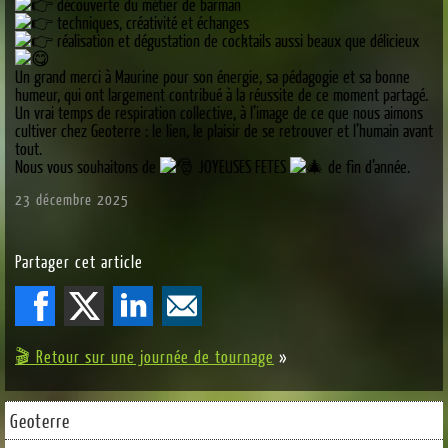
découverte du métier de barman
techniques, créativité et échanges
réalisation et dégustation de cocktails aussi beaux que délicieux
Un grand merci à Maurine pour son énergie, sa pédagogie et sa bonne
humeur, qui ont largement contribué à la réussite de ce moment partagé.
Un vrai temps de respiration collective, à l’image de ce que nous aimons
cultiver chez Geoterre : le lien, le plaisir de se retrouver et l’humain avant
tout.
Nous vous souhaitons de
JOYEUSES FETES
de fin d’année.
23 décembre 2025
Partager cet article
🎬 Retour sur une journée de tournage
»
Geoterre