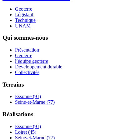
Geoterre
Législatif
Technique
UNAM
Qui sommes-nous
Présentation
Geoterre
l’équipe geoterre
Développement durable
Collectivités
Terrains
Essonne (91)
Seine-et-Marne (77)
Réalisations
Essonne (91)
Loiret (45)
Seine-et-Marne (77)