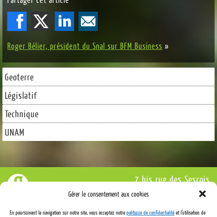
Roger Bélier, président du Snal sur BFM Business
»
Geoterre
Législatif
Technique
UNAM
7 bis rue des Sesçois
77590 Bois-le-Roi
Gérer le consentement aux cookies
Tél : 01 64 71 18 70
En poursuivant la navigation sur notre site, vous acceptez notre
politique de confidentialité
et l’utilisation de