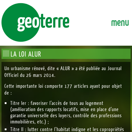
GEOTERRE
ENSEMBLE, FAÇONNONS DURABLEMENT LA VILLE DE DEMAI
menu
LA LOI ALUR
Un urbanisme rénové, dite « ALUR » a été publiée au Journal
Officiel du 26 mars 2014.
Cette importante loi comporte 177 articles ayant pour objet
de :
Titre Ier : favoriser l’accès de tous au logement
(amélioration des rapports locatifs, mise en place d’une
garantie universelle des loyers, contrôle des professions
immobilières, etc.) ;
Titre II : lutter contre l’habitat indigne et les copropriétés