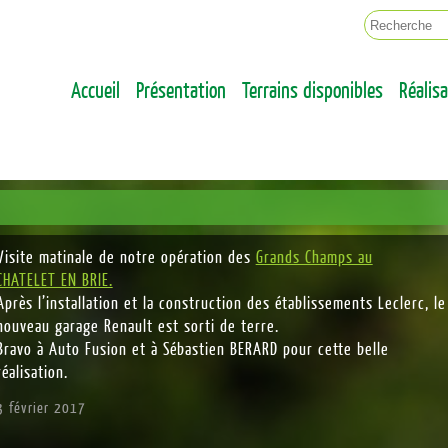
ENT LA VILLE DE DEMAIN
OTERRE
Accueil
Présentation
Terrains disponibles
Réalis
Visite matinale de notre opération des
Grands Champs au
CHATELET EN BRIE.
Après l’installation et la construction des établissements Leclerc, le
nouveau garage Renault est sorti de terre.
Bravo à Auto Fusion et à Sébastien BERARD pour cette belle
réalisation.
3 février 2017