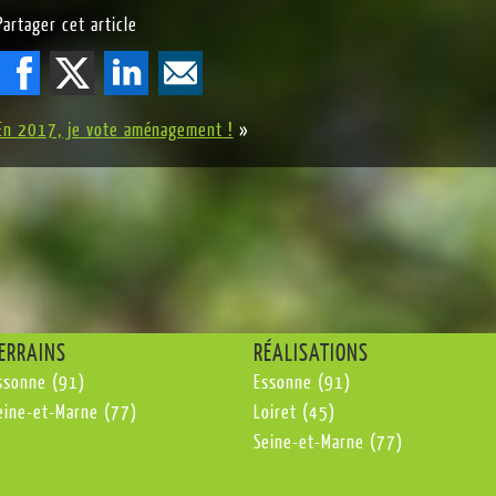
Partager cet article
En 2017, je vote aménagement !
»
ERRAINS
RÉALISATIONS
ssonne (91)
Essonne (91)
eine-et-Marne (77)
Loiret (45)
Seine-et-Marne (77)