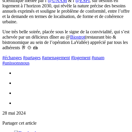
scientifique menée par l’
@UNAM
& l’
@ESPI
, sur besoins en
logement à l’horizon 2030, qui révèle la nature précise des besoins
annuels exprimés et souligne le problème de conformité, entre l’offre
et la demande en termes de localisation, de forme et de cohérence
urbaine.
Une très belle soirée, placée sous le signe de la convivialité, qui s’est
achevée par un délicieux dîner au @
Biostrot
(restaurant bio &
bistronomique au sein de l’opération LaVallée) apprécié par tous les
adhérents 🥂 🍲 🍰
#échanges
#partages
#amenagement
#logement
#unam
#unissonsnous
28 mai 2024
Partager cet article