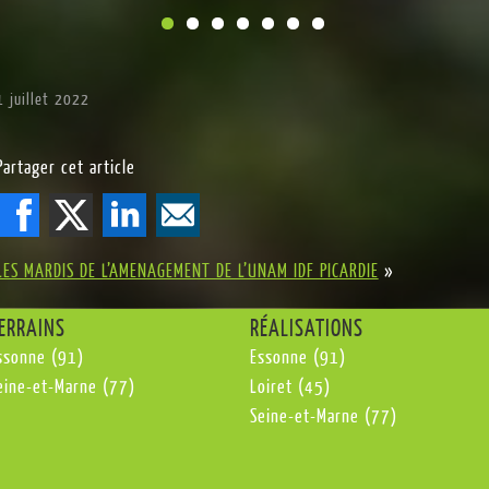
1 juillet 2022
Partager cet article
LES MARDIS DE L’AMENAGEMENT DE L’UNAM IDF PICARDIE
»
ERRAINS
RÉALISATIONS
ssonne (91)
Essonne (91)
eine-et-Marne (77)
Loiret (45)
Seine-et-Marne (77)