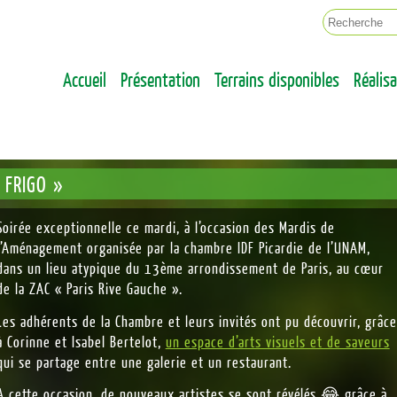
ENT LA VILLE DE DEMAIN
OTERRE
Accueil
Présentation
Terrains disponibles
Réalis
 FRIGO »
Soirée exceptionnelle ce mardi, à l’occasion des Mardis de
l’Aménagement organisée par la chambre IDF Picardie de l’UNAM,
dans un lieu atypique du 13ème arrondissement de Paris, au cœur
de la ZAC « Paris Rive Gauche ».
Les adhérents de la Chambre et leurs invités ont pu découvrir, grâce
à Corinne et Isabel Bertelot,
un espace d’arts visuels et de saveurs
qui se partage entre une galerie et un restaurant.
A cette occasion, de nouveaux artistes se sont révélés 😂 grâce à