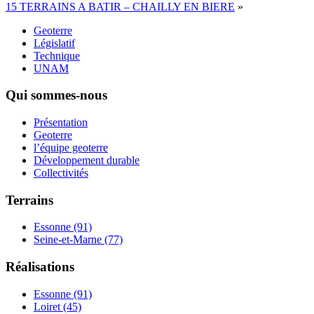
15 TERRAINS A BATIR – CHAILLY EN BIERE
»
Geoterre
Législatif
Technique
UNAM
Qui sommes-nous
Présentation
Geoterre
l’équipe geoterre
Développement durable
Collectivités
Terrains
Essonne (91)
Seine-et-Marne (77)
Réalisations
Essonne (91)
Loiret (45)