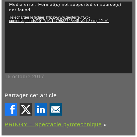
Lecteur
Media error: Format(s) not supported or source(s)
vidéo
not found
Télécharger le fichier: https://www.geoterre.fr/wp-
content/uploads/2017/10/1479932728445-v0ch3x.mp4?_=1
16 octobre 2017
Partager cet article
PRINGY – Spectacle pyrotechnique
»