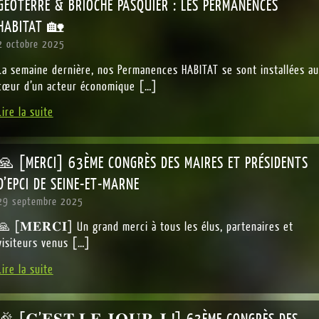
GEOTERRE & BRIOCHE PASQUIER : LES PERMANENCES
HABITAT 🏡
2 octobre 2025
La semaine dernière, nos Permanences HABITAT se sont installées au
cœur d’un acteur économique […]
Lire la suite
🙏 [MERCI] 63ÈME CONGRÈS DES MAIRES ET PRÉSIDENTS
D’EPCI DE SEINE-ET-MARNE
29 septembre 2025
🙏 [𝐌𝐄𝐑𝐂𝐈] Un grand merci à tous les élus, partenaires et
visiteurs venus […]
Lire la suite
🎉 [𝐂’𝐄𝐒𝐓 𝐋𝐄 𝐉𝐎𝐔𝐑 𝐉 !] 63ÈME CONGRÈS DES