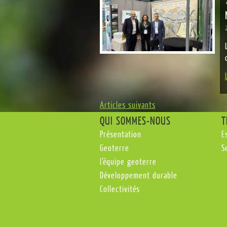
Articles suivants
QUI SOMMES-NOUS
T
Présentation
E
Geoterre
S
l’équipe geoterre
Développement durable
Collectivités